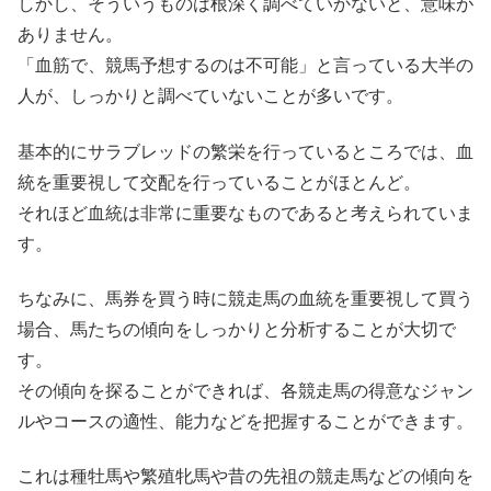
しかし、そういうものは根深く調べていかないと、意味が
ありません。
「血筋で、競馬予想するのは不可能」と言っている大半の
人が、しっかりと調べていないことが多いです。
基本的にサラブレッドの繁栄を行っているところでは、血
統を重要視して交配を行っていることがほとんど。
それほど血統は非常に重要なものであると考えられていま
す。
ちなみに、馬券を買う時に競走馬の血統を重要視して買う
場合、馬たちの傾向をしっかりと分析することが大切で
す。
その傾向を探ることができれば、各競走馬の得意なジャン
ルやコースの適性、能力などを把握することができます。
これは種牡馬や繁殖牝馬や昔の先祖の競走馬などの傾向を