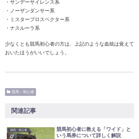
・サンデーサイレンス系
・ノーザンダンサー系
・ミスタープロスペクター系
・ナスルーラ系
少なくとも競馬初心者の方は、上記のような血統は覚えて
おいたほうがいいでしょう。
競馬・初心者
関連記事
競馬初心者に教える「ワイド」と
競馬・初心者
いう馬券について詳しく解説