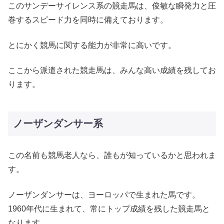
このサンデーサイレンス系の競走馬は、俊敏な瞬発力と圧
巻するスピード力を同時に備えております。
とにかく競馬に関する能力が非常に高いです。
ここから派遣された競走馬は、みんな高い成績を残してお
ります。
ノーザンダンサー系
この名前も競馬老人なら、誰もが知っているかと思われま
す。
ノーザンダンサーは、ヨーロッパで生まれた馬です。
1960年代に生まれて、常にトップ成績を残した競走馬と
なります。