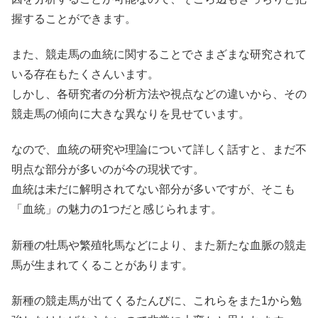
握することができます。
また、競走馬の血統に関することでさまざまな研究されて
いる存在もたくさんいます。
しかし、各研究者の分析方法や視点などの違いから、その
競走馬の傾向に大きな異なりを見せています。
なので、血統の研究や理論について詳しく話すと、まだ不
明点な部分が多いのが今の現状です。
血統は未だに解明されてない部分が多いですが、そこも
「血統」の魅力の1つだと感じられます。
新種の牡馬や繁殖牝馬などにより、また新たな血脈の競走
馬が生まれてくることがあります。
新種の競走馬が出てくるたんびに、これらをまた1から勉