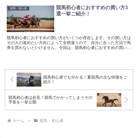
競馬初心者におすすめの買い方3
競馬・初心者
選一挙ご紹介！
競馬初心者におすすめの買い方がいくつか存在します。その買い方は
その人の進めたい方向によって全然違うので、自分に合った方法で馬
券を買わないといけません。今回は、競馬初心者におすすめの買い
方、3選を一挙ご紹介します。
競馬初心者でも分かる！夏競馬の主な特徴をご
紹介！
競馬初心者は必見！競馬でかかってしまうその
予算を一挙公開
ホーム
競馬・初心者