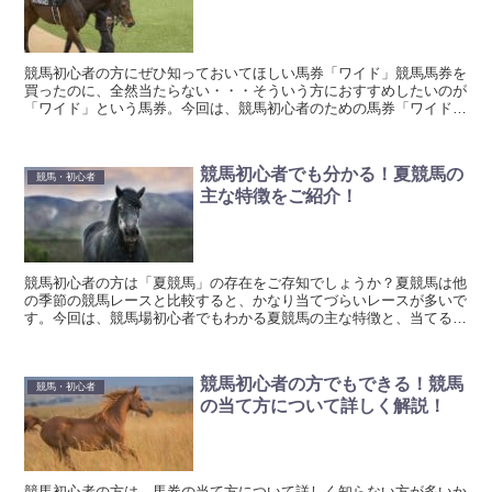
競馬初心者の方にぜひ知っておいてほしい馬券「ワイド」競馬馬券を
買ったのに、全然当たらない・・・そういう方におすすめしたいのが
「ワイド」という馬券。今回は、競馬初心者のための馬券「ワイド」
について詳しく解説していきます。
競馬初心者でも分かる！夏競馬の
競馬・初心者
主な特徴をご紹介！
競馬初心者の方は「夏競馬」の存在をご存知でしょうか？夏競馬は他
の季節の競馬レースと比較すると、かなり当てづらいレースが多いで
す。今回は、競馬場初心者でもわかる夏競馬の主な特徴と、当てる方
法について詳しく解説していきます。
競馬初心者の方でもできる！競馬
競馬・初心者
の当て方について詳しく解説！
競馬初心者の方は、馬券の当て方について詳しく知らない方が多いか