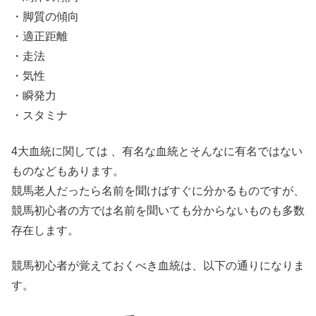
・脚質の傾向
・適正距離
・走法
・気性
・瞬発力
・スタミナ
4大血統に関しては 、有名な血統とそんなに有名ではない
ものなどもあります。
競馬老人だったら名前を聞けばすぐに分かるものですが、
競馬初心者の方では名前を聞いても分からないものも多数
存在します。
競馬初心者が覚えておくべき血統は、以下の通りになりま
す。