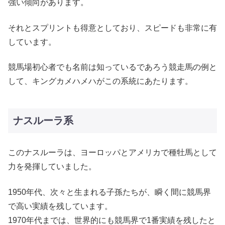
強い傾向があります。
それとスプリントも得意としており、スピードも非常に有
しています。
競馬場初心者でも名前は知っているであろう競走馬の例と
して、キングカメハメハがこの系統にあたります。
ナスルーラ系
このナスルーラは、ヨーロッパとアメリカで種牡馬として
力を発揮していました。
1950年代、次々と生まれる子孫たちが、瞬く間に競馬界
で高い実績を残しています。
1970年代までは、世界的にも競馬界で1番実績を残したと