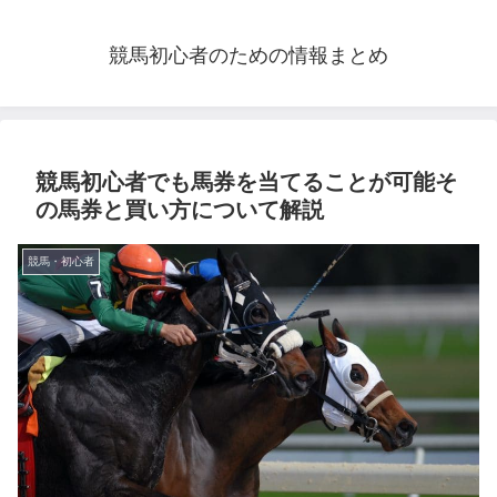
競馬初心者のための情報まとめ
競馬初心者でも馬券を当てることが可能そ
の馬券と買い方について解説
競馬・初心者