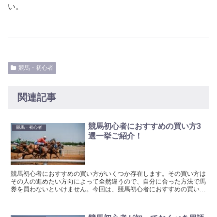
い。
競馬・初心者
関連記事
競馬初心者におすすめの買い方3
競馬・初心者
選一挙ご紹介！
競馬初心者におすすめの買い方がいくつか存在します。その買い方は
その人の進めたい方向によって全然違うので、自分に合った方法で馬
券を買わないといけません。今回は、競馬初心者におすすめの買い
方、3選を一挙ご紹介します。