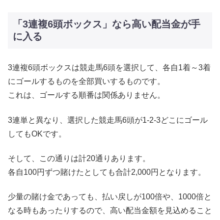
「3連複6頭ボックス」なら高い配当金が手
に入る
3連複6頭ボックスは競走馬6頭を選択して、各自1着～3着
にゴールするものを全部買いするものです。
これは、ゴールする順番は関係ありません。
3連単と異なり、選択した競走馬6頭が1-2-3どこにゴール
してもOKです。
そして、この通りは計20通りあります。
各自100円ずつ賭けたとしても合計2,000円となります。
少量の賭け金であっても、払い戻しが100倍や、1000倍と
なる時もあったりするので、高い配当金額を見込めること