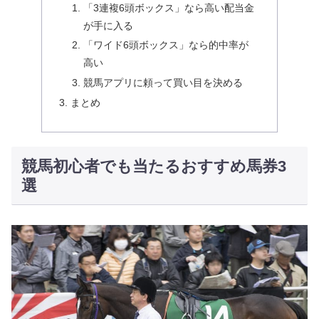
「3連複6頭ボックス」なら高い配当金
が手に入る
「ワイド6頭ボックス」なら的中率が
高い
競馬アプリに頼って買い目を決める
まとめ
競馬初心者でも当たるおすすめ馬券3
選