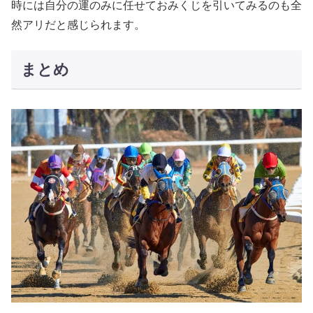
時には自分の運のみに任せておみくじを引いてみるのも全
然アリだと感じられます。
まとめ