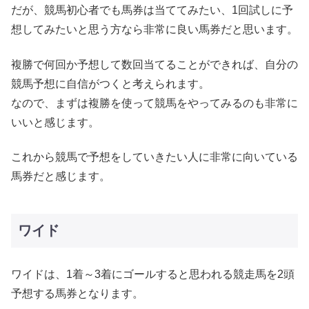
だが、競馬初心者でも馬券は当ててみたい、1回試しに予
想してみたいと思う方なら非常に良い馬券だと思います。
複勝で何回か予想して数回当てることができれば、自分の
競馬予想に自信がつくと考えられます。
なので、まずは複勝を使って競馬をやってみるのも非常に
いいと感じます。
これから競馬で予想をしていきたい人に非常に向いている
馬券だと感じます。
ワイド
ワイドは、1着～3着にゴールすると思われる競走馬を2頭
予想する馬券となります。