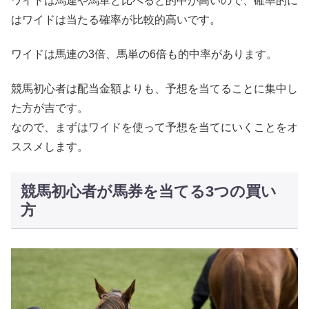
ワイドは馬連や馬単と比べると的中が高いので、確率的に
はワイドは当たる確率が比較的高いです。
ワイドは馬連の3倍、馬単の6倍も的中率があります。
競馬初心者は配当金額よりも、予想を当てることに集中し
た方が吉です。
なので、まずはワイドを使って予想を当てにいくことをオ
ススメします。
競馬初心者が馬券を当てる3つの買い
方