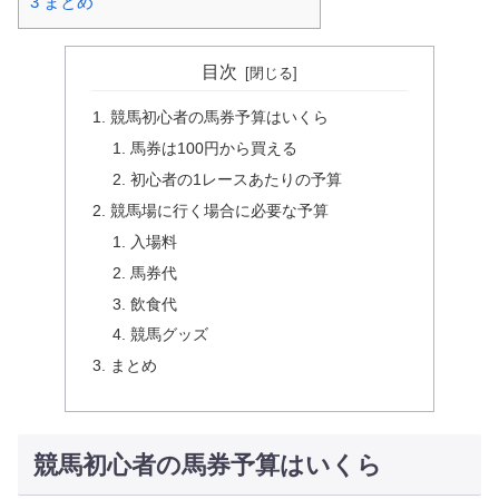
3
まとめ
目次
競馬初心者の馬券予算はいくら
馬券は100円から買える
初心者の1レースあたりの予算
競馬場に行く場合に必要な予算
入場料
馬券代
飲食代
競馬グッズ
まとめ
競馬初心者の馬券予算はいくら