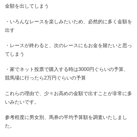
金額を出してしまう
・いろんなレースを楽しみたいため、必然的に多く金額を
出す
・レースが終わると、次のレースにもお金を賭たいと思っ
てしまう
・家でネット投票で購入する時は3000円ぐらいの予算、
競馬場に行ったら2万円ぐらいの予算
これらの理由で、少々お高めの金額で出すことが非常に多
いみたいです。
参考程度に男女別、馬券の平均予算額を調査いたしまし
た。