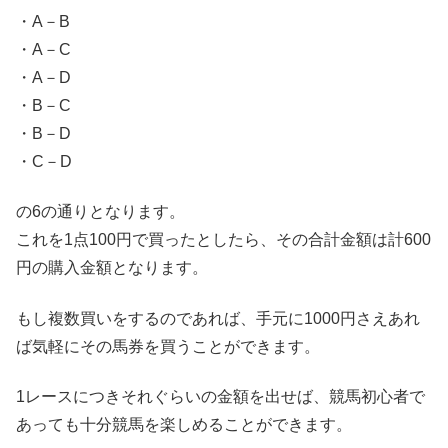
・A－B
・A－C
・A－D
・B－C
・B－D
・C－D
の6の通りとなります。
これを1点100円で買ったとしたら、その合計金額は計600
円の購入金額となります。
もし複数買いをするのであれば、手元に1000円さえあれ
ば気軽にその馬券を買うことができます。
1レースにつきそれぐらいの金額を出せば、競馬初心者で
あっても十分競馬を楽しめることができます。