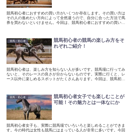
競馬初心者におすすめの買い方がいくつか存在します。その買い方は
その人の進めたい方向によって全然違うので、自分に合った方法で馬
券を買わないといけません。今回は、競馬初心者におすすめの買い
方、3選を一挙ご紹介します。
競馬初心者の競馬の楽しみ方をそ
競馬・初心者
れぞれご紹介！
競馬初心者は、楽しみ方を知らない人が多いです。競馬場に行ってみ
ないと、そのレースの良さが分からないものです。実際に行くと、レ
ース以外に楽しめるスポットがたくさんあります。今回は、競馬初心
者でも楽しめる3つの方法をそれぞれご紹介していきます。
競馬初心者女子でも楽しむことが
競馬・初心者
可能！その魅力とは一体なにか
競馬初心者女子も、実際に競馬場でいろいろと楽しめることができま
す。今の時代は女性も競馬にはまっている人が非常に多いです。今回