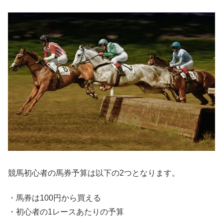
競馬初心者の馬券予算は以下の2つとなります。
・馬券は100円から買える
・初心者の1レースあたりの予算