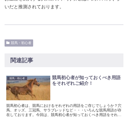
いだと推測されております。
競馬・初心者
関連記事
競馬初心者が知っておくべき用語
競馬・初心者
をそれぞれご紹介！
競馬初心者は、競馬におけるそれぞれの用語をご存じでしょうか？穴
馬、オッズ、三冠馬、サラブレッドなど・・・いろんな競馬用語が存
在しております。今回は、競馬初心者が知っておくべき用語をそれぞ
れご紹介させていただきます。