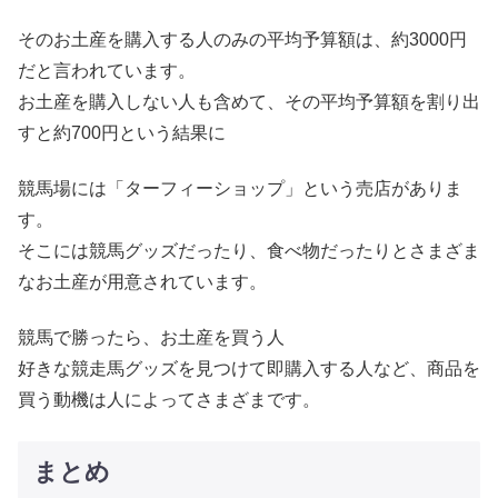
そのお土産を購入する人のみの平均予算額は、約3000円
だと言われています。
お土産を購入しない人も含めて、その平均予算額を割り出
すと約700円という結果に
競馬場には「ターフィーショップ」という売店がありま
す。
そこには競馬グッズだったり、食べ物だったりとさまざま
なお土産が用意されています。
競馬で勝ったら、お土産を買う人
好きな競走馬グッズを見つけて即購入する人など、商品を
買う動機は人によってさまざまです。
まとめ