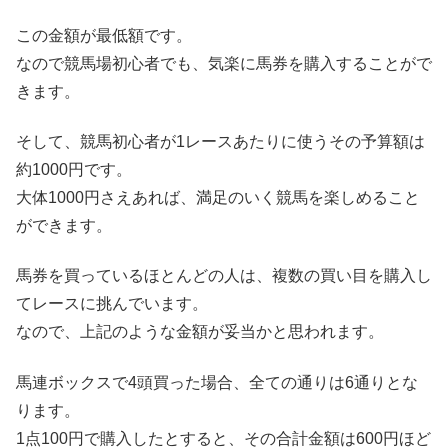
この金額が最低額です。
なので競馬場初心者でも、気楽に馬券を購入することがで
きます。
そして、競馬初心者が1レースあたりに使うその予算額は
約1000円です。
大体1000円さえあれば、満足のいく競馬を楽しめること
ができます。
馬券を買っているほとんどの人は、複数の買い目を購入し
てレースに挑んでいます。
なので、上記のような金額が妥当かと思われます。
馬連ボックスで4頭買った場合、全ての通りは6通りとな
ります。
1点100円で購入したとすると、その合計金額は600円ほど