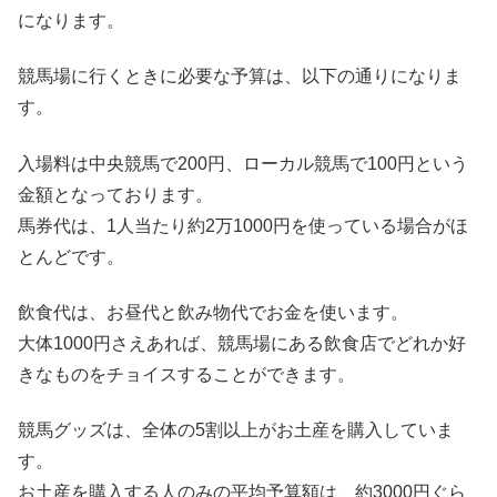
になります。
競馬場に行くときに必要な予算は、以下の通りになりま
す。
入場料は中央競馬で200円、ローカル競馬で100円という
金額となっております。
馬券代は、1人当たり約2万1000円を使っている場合がほ
とんどです。
飲食代は、お昼代と飲み物代でお金を使います。
大体1000円さえあれば、競馬場にある飲食店でどれか好
きなものをチョイスすることができます。
競馬グッズは、全体の5割以上がお土産を購入していま
す。
お土産を購入する人のみの平均予算額は、約3000円ぐら